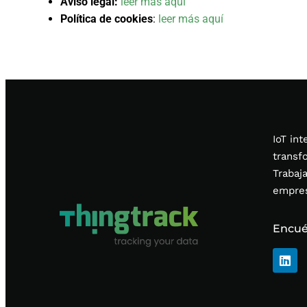
Aviso legal:
leer más aquí
Política de cookies
:
leer más aquí
IoT in
transf
Trabaj
empres
Encué