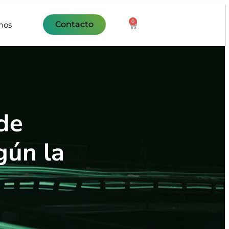
0
Contacto
mos
de
gún la