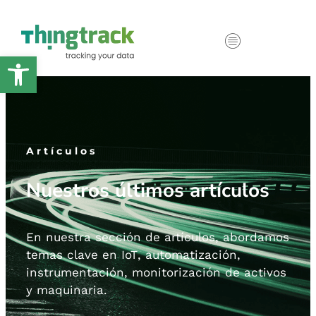
Abrir barra de herramientas
Artículos
Nuestros últimos artículos
En nuestra sección de artículos, abordamos
temas clave en
IoT
,
automatización,
instrumentación,
monitorización de activos
y maquinaria.