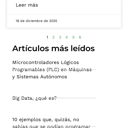
Leer más
16 de diciembre de 2025
1
2
3
4
5
6
Artículos más leídos
Microcontroladores Lógicos
Programables (PLC) en Máquinas
y Sistemas Autónomos
Big Data, ¿qué es?
10 ejemplos que, quizás, no
sabías que se podían programar