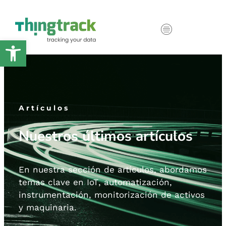
Abrir barra de herramientas
Artículos
Nuestros últimos artículos
En nuestra sección de artículos, abordamos
temas clave en
IoT
,
automatización,
instrumentación,
monitorización de activos
y maquinaria.