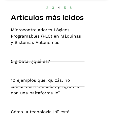
1
2
3
4
5
6
Artículos más leídos
Microcontroladores Lógicos
Programables (PLC) en Máquinas
y Sistemas Autónomos
Big Data, ¿qué es?
10 ejemplos que, quizás, no
sabías que se podían programar
con una paltaforma IoT
Cómo la tecnología IoT está